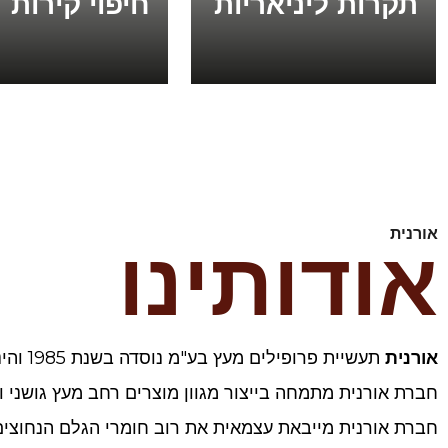
תקרות ליניאריות
חיפוי קירות
אורנית
אודותינו
אורנית
תעשיית פרופילים מעץ בע"מ נוסדה בשנת 1985 והינה חברה פרטית בבעלות אליעזר ארבל ואבי זהר. המפעל ממוקם במפרץ חיפה על שטח של 6,000 מטר רבוע.
חברת אורנית מתמחה בייצור מגוון מוצרים רחב מעץ גושני 
חברת אורנית מייבאת עצמאית את רוב חומרי הגלם הנחוצים