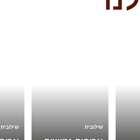
שילובית
שילובית