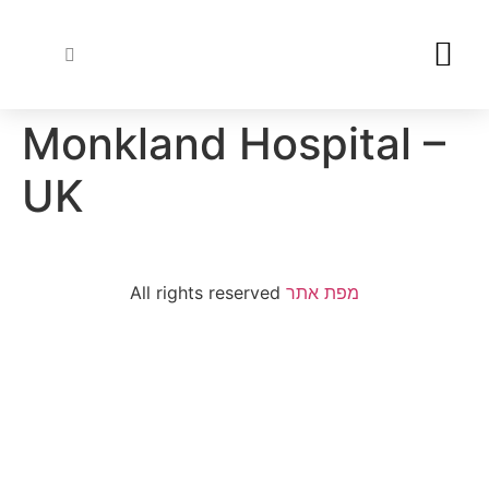
Wood Specie
Varnishes & Stains
Monkland Hospital –
UK
All rights reserved
מפת אתר